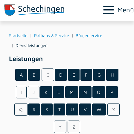
Menü
Startseite
Rathaus & Service
Bürgerservice
Dienstleistungen
Leistungen
A
B
C
D
E
F
G
H
I
J
K
L
M
N
O
P
Q
R
S
T
U
V
W
X
Y
Z