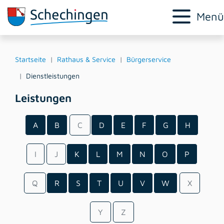
Menü
Startseite
Rathaus & Service
Bürgerservice
Dienstleistungen
Leistungen
A
B
C
D
E
F
G
H
I
J
K
L
M
N
O
P
Q
R
S
T
U
V
W
X
Y
Z