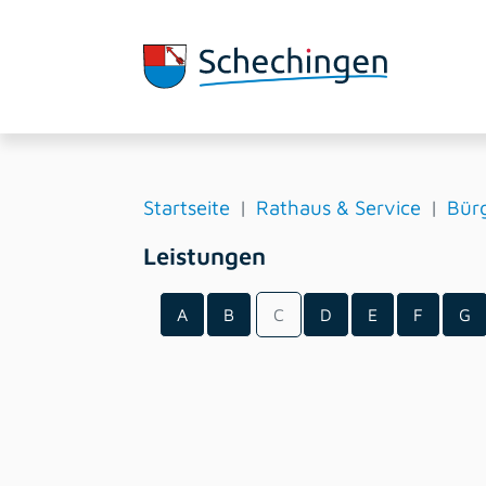
Startseite
Rathaus & Service
Bürg
Leistungen
A
B
C
D
E
F
G