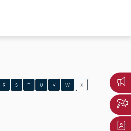
R
S
T
U
V
W
X