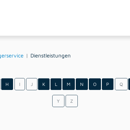
erservice
Dienstleistungen
H
I
J
K
L
M
N
O
P
Q
Y
Z