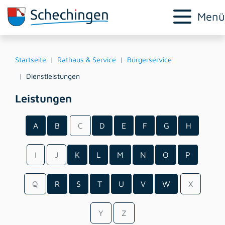
Menü
Startseite
Rathaus & Service
Bürgerservice
Dienstleistungen
Leistungen
A
B
C
D
E
F
G
H
I
J
K
L
M
N
O
P
Q
R
S
T
U
V
W
X
Y
Z